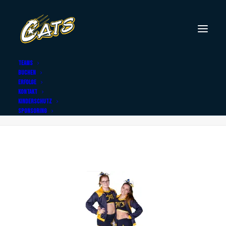
TEAMS
BUCHEN
IMG_7182 weiss
ERFOLGE
KONTAKT
Home
IMG_7182 weiss
IMG_7182 weiss
KINDERSCHUTZ
SPONSORING